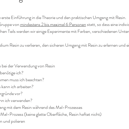
e erste Einführung in die Theorie und den praktischen Umgang mit Resin.​
 Gruppe von 
mindestens 2 bis maximal 6 Personen
 statt, so dass eine indiv
hen Teils werden wir einige Experimente mit Farben, verschiedenen Unte
edium Resin zu verlieren, den sicheren Umgang mit Resin zu erlernen und e
 bei der Verwendung von Resin
benötige ich?
hmen muss ich beachten?
kann ich arbeiten?
ergründe vor?
nn ich verwenden?
ng mit dem Resin während des Mal-Prozesses 
al-Prozess (keine glatte Oberfläche, Resin haftet nicht)
en und polieren