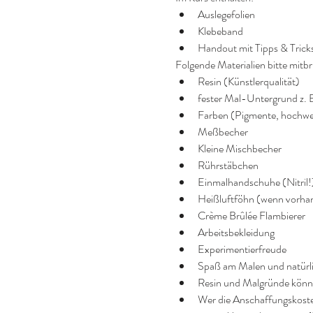
Auslegefolien
Klebeband
Handout mit Tipps & Trick
Folgende Materialien bitte mitbr
Resin (Künstlerqualität)
fester Mal-Untergrund z. 
Farben (Pigmente, hochwer
Meßbecher
Kleine Mischbecher
Rührstäbchen
Einmalhandschuhe (Nitril!
Heißluftföhn (wenn vorha
Crème Brûlée Flambierer
Arbeitsbekleidung
Experimentierfreude
Spaß am Malen und natürli
Resin und Malgründe können
Wer die Anschaffungskosten