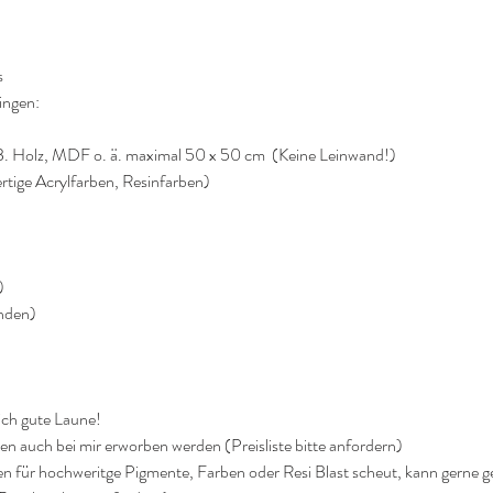
s
ingen:
B. Holz, MDF o. ä. maximal 50 x 50 cm  (Keine Leinwand!)
tige Acrylfarben, Resinfarben)
)
nden)
ch gute Laune!
 auch bei mir erworben werden (Preisliste bitte anfordern) 
 für hochweritge Pigmente, Farben oder Resi Blast scheut, kann gerne g