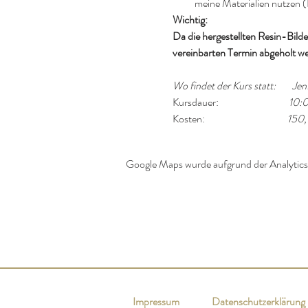
meine Materialien nutzen (P
Wichtig:
Da die hergestellten Resin-Bild
vereinbarten Termin abgeholt w
Wo findet der Kurs statt:        J
Kursdauer:                                  
10:00
Kosten:                                        
150,
Google Maps wurde aufgrund der Analytics-
Impressum
Datenschutzerklärung