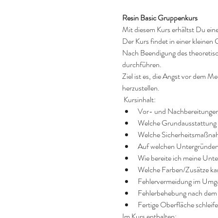
Resin Basic Gruppenkurs
Mit diesem Kurs erhältst Du ein
Der Kurs findet in einer kleinen
Nach Beendigung des theoretisc
durchführen.
Ziel ist es, die Angst vor dem M
herzustellen.
 Kursinhalt:​
Vor- und Nachbereitungen
Welche Grundausstattung 
Welche Sicherheitsmaßna
Auf welchen Untergründen 
Wie bereite ich meine Unt
Welche Farben/Zusätze ka
Fehlervermeidung im Umga
Fehlerbehebung nach dem M
Fertige Oberfläche schleif
Im Kurs enthalten: