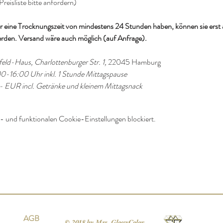
reisliste bitte anfordern)
er eine Trocknungszeit von mindestens 24 Stunden haben, können sie erst
erden. Versand wäre auch möglich (auf Anfrage).
enfeld-Haus, Charlottenburger Str. 1, 
22045 Hamburg
-16:00 Uhr inkl. 1 Stunde Mittagspause                 
- EUR incl. Getränke und kleinem Mittagsnack  
 und funktionalen Cookie-Einstellungen blockiert.
AGB
© 2018 by Mrs. GlossyColor